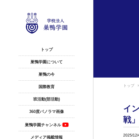
トップ
巣鴨学園について
巣鴨の今
トップ
国際教育
班活動(部活動)
イ
360度パノラマ画像
戦」
巣鴨学園チャンネル
2025/12/
メディア掲載情報