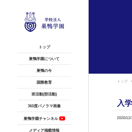
トップ
巣鴨学園について
巣鴨の今
トップ
国際教育
班活動(部活動)
入
360度パノラマ画像
2020/12/
巣鴨学園チャンネル
メディア掲載情報