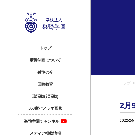
トップ
巣鴨学園について
巣鴨の今
トップ
国際教育
班活動(部活動)
2月
360度パノラマ画像
2022/2/5
巣鴨学園チャンネル
メディア掲載情報