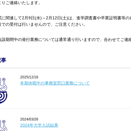
よりご連絡いたします。
試に関連して2月9日
(水
)
～
2
月12日
(
土
)
は、進学調査書や卒業証明書等の
口での受付は行いませんので、ご注意ください。
当該期間中の発行業務については通常通り行いますので、合わせてご連
記事
2025/12/16
冬期休暇中の事務室窓口業務について
2024/03/26
2024年大学入試結果