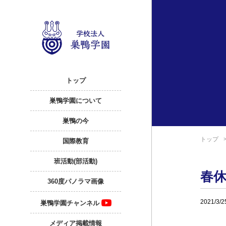
トップ
巣鴨学園について
巣鴨の今
トップ
国際教育
班活動(部活動)
春
360度パノラマ画像
2021/3/2
巣鴨学園チャンネル
メディア掲載情報