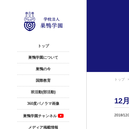
トップ
巣鴨学園について
巣鴨の今
トップ
国際教育
班活動(部活動)
12
360度パノラマ画像
2018/12/
巣鴨学園チャンネル
メディア掲載情報