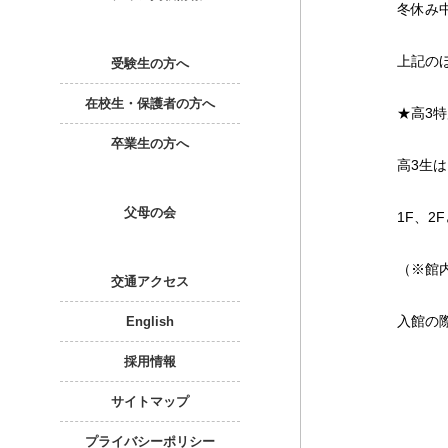
冬休み中
上記の
受験生の方へ
在校生・保護者の方へ
★高3
卒業生の方へ
高3生は
父母の会
1F、
（※館
交通アクセス
入館の
English
採用情報
サイトマップ
プライバシーポリシー