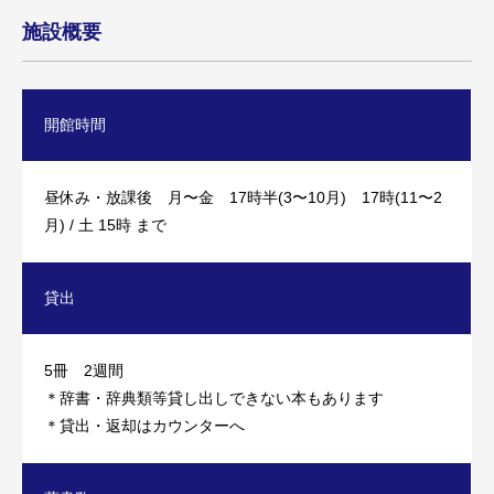
2024/9/20
施設概要
「図書館脱出ゲーム」の答えです
開館時間
2024/9/13
文化祭は「図書館脱出ゲーム」をやります！
昼休み・放課後 月〜金 17時半(3〜10月) 17時(11〜2
月) / 土 15時 まで
2024/7/20
夏休みの開館について
貸出
5冊 2週間
2024/7/17
＊辞書・辞典類等貸し出しできない本もあります
蔵書検索が出来るようになりました
＊貸出・返却はカウンターへ